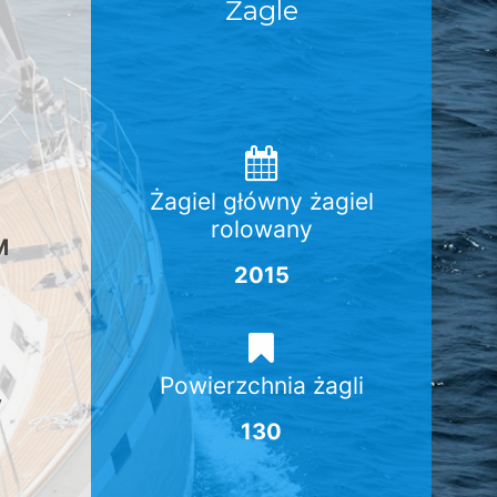
Żagle
Żagiel główny żagiel
rolowany
M
2015
Powierzchnia żagli
y
130