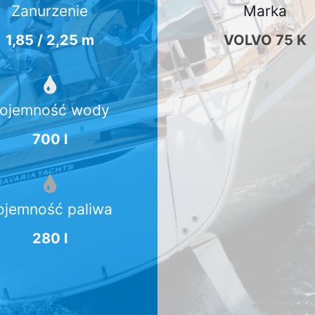
Zanurzenie
Marka
1,85 / 2,25 m
VOLVO 75 K
ojemność wody
700 l
ojemność paliwa
280 l