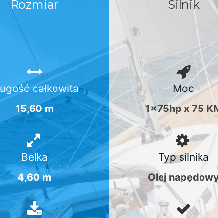
Rozmiar
Silnik
ługość całkowita
Moc
15,60 m
1x75hp x 75 K
Belka
Typ silnika
4,60 m
Olej napędow