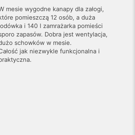
W mesie wygodne kanapy dla załogi,
które pomieszczą 12 osób, a duża
lodówka i 140 l zamrażarka pomieści
sporo zapasów. Dobra jest wentylacja,
dużo schowków w mesie.
Całość jak niezwykle funkcjonalna i
praktyczna.