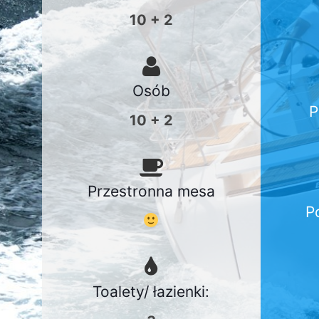
10 + 2
Osób
P
10 + 2
Przestronna mesa
P
Toalety/ łazienki: