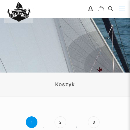
Koszyk
1
2
3